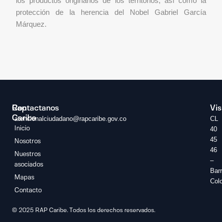
los productos originarios de los territorios; así como la
protección de la herencia del Nobel Gabriel García
Márquez.
Rap
Contactanos
Vis
Caribe
atencionalciudadano@rapcaribe.gov.co
CL
Inicio
40
45
Nosotros
46
Nuestros
–
asociados
Barr
Mapas
Col
Contacto
© 2025 RAP Caribe. Todos los derechos reservados.