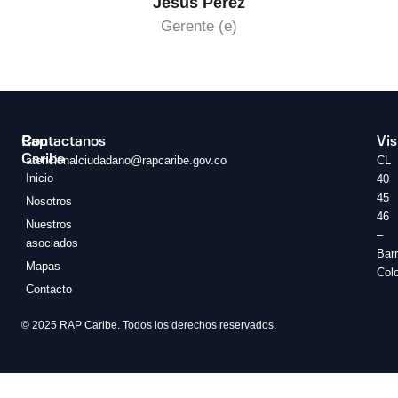
Jesús Pérez
Gerente (e)
Rap
Contactanos
Vis
Caribe
atencionalciudadano@rapcaribe.gov.co
CL
Inicio
40
45
Nosotros
46
Nuestros
–
asociados
Barr
Mapas
Col
Contacto
© 2025 RAP Caribe. Todos los derechos reservados.