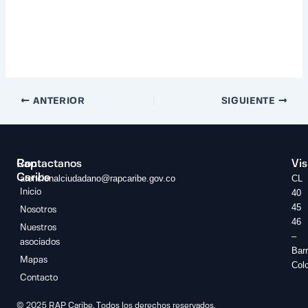
ANTERIOR
SIGUIENTE
Rap
Contactanos
Vis
Caribe
atencionalciudadano@rapcaribe.gov.co
CL
Inicio
40
45
Nosotros
46
Nuestros
–
asociados
Barr
Mapas
Col
Contacto
© 2025 RAP Caribe. Todos los derechos reservados.