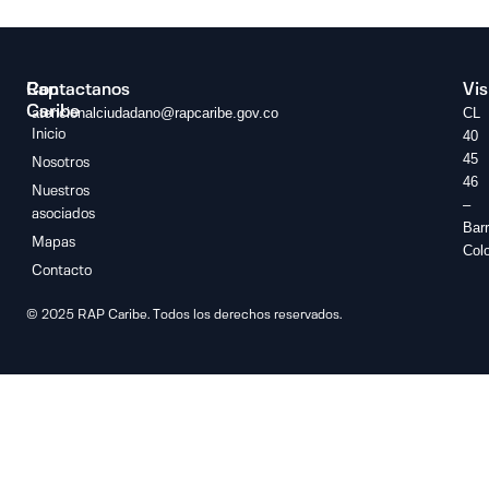
Rap
Contactanos
Vis
Caribe
atencionalciudadano@rapcaribe.gov.co
CL
Inicio
40
45
Nosotros
46
Nuestros
–
asociados
Barr
Mapas
Col
Contacto
© 2025 RAP Caribe. Todos los derechos reservados.