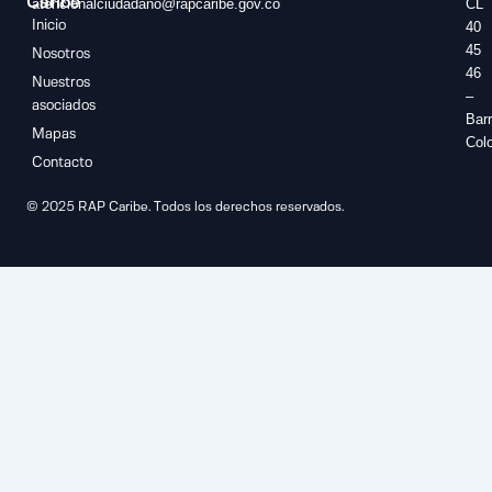
Caribe
atencionalciudadano@rapcaribe.gov.co
CL
Inicio
40
45
Nosotros
46
Nuestros
–
asociados
Barr
Mapas
Col
Contacto
© 2025 RAP Caribe. Todos los derechos reservados.